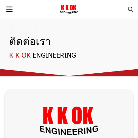
ติ
ด
ต่
อ
เ
ร
า
K
K
O
K
ENGINEERING