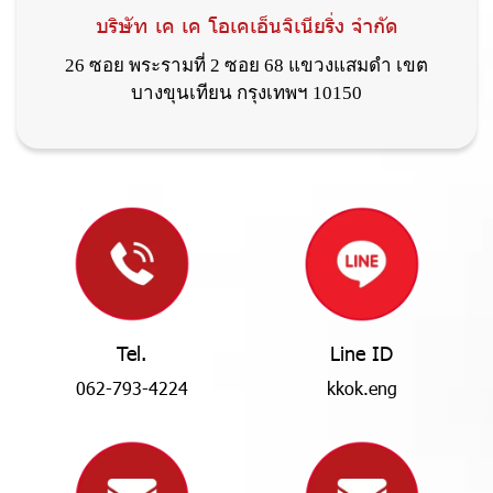
บ
ริ
ษั
ท
เ
ค
เ
ค
โ
อ
เ
ค
เ
อ็
น
จิ
เ
นี
ย
ริ่
ง
จำ
กั
ด
2
6
ซ
อ
ย
พ
ร
ะ
ร
า
ม
ที่
2
ซ
อ
ย
6
8
แ
ข
ว
ง
แ
ส
ม
ดำ
เ
ข
ต
บ
า
ง
ขุ
น
เ
ที
ย
น
ก
รุ
ง
เ
ท
พ
ฯ
1
0
1
5
0
T
e
l
.
L
i
n
e
I
D
0
6
2
-
7
9
3
-
4
2
2
4
k
k
o
k
.
e
n
g