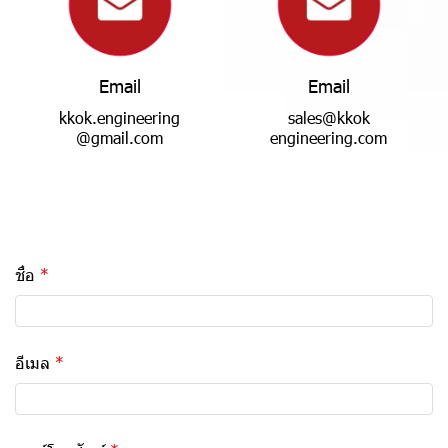
E
m
a
i
l
E
m
a
i
l
k
k
o
k
.
e
n
g
i
n
e
e
r
i
n
g
s
a
l
e
s
@
k
k
o
k
@
g
m
a
i
l
.
c
o
m
e
n
g
i
n
e
e
r
i
n
g
.
c
o
m
ชื่อ
อีเมล